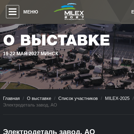
МЕНЮ
О ВЫСТАВКЕ
19-22 МАЯ 2027 МИНСК
Главная
/
О выставке
/
Список участников
/
MILEX-2025
/
Электродеталь завод, АО
Электродеталь завод, АО