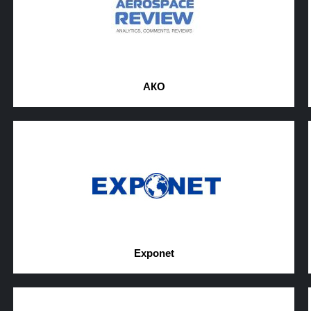
АКО
Exponet