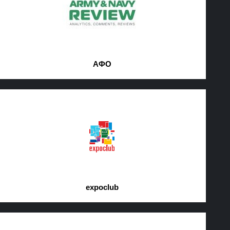
АФО
expoclub