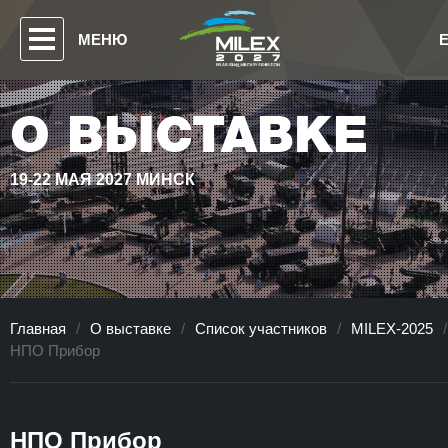
МЕНЮ
О ВЫСТАВКЕ
19-22 МАЯ 2027 МИНСК
Главная
/
О выставке
/
Список участников
/
MILEX-2025
/
НПО Прибор
НПО Прибор