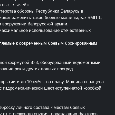
сных тягачей».
терства обороны Республики Беларусь в
может заменить такие боевые машины, как БМП 1,
а вооружении белорусской армии.
максимальное использование отечественных
являемые к современным боевым бронированным
есной формулой 8×8, оборудованный водометными
вание рек и других водных преград.
крытии и до 10 км/ч – на плаву. Машина оснащена
 гидромеханической шестиступенчатой коробкой
броску личного состава к местам боевых
ту от стрелкового оружия, поражающих факторов