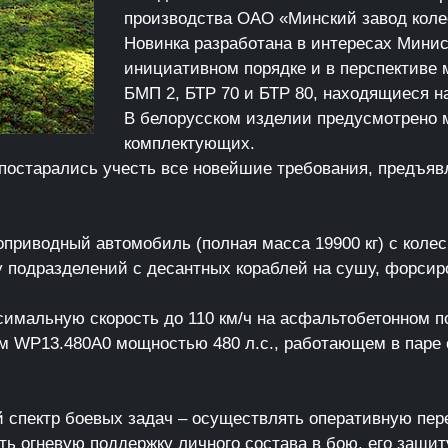
производства ОАО «Минский завод коле
Новинка разработана в интересах Минис
инициативном порядке и в перспективе 
БМП 2, БТР 70 и БТР 80, находящиеся н
В белорусском изделии предусмотрено 
комплектующих.
ы постарались учесть все новейшие требования, предъ
оприводный автомобиль (полная масса 19900 кг) с кол
подразделений с десантных кораблей на сушу, форсиро
имальную скорость до 110 км/ч на асфальтобетонном по
WP13.480А0 мощностью 480 л.с., работающем в паре с
 спектр боевых задач – осуществлять оперативную пере
ь огневую поддержку личного состава в бою, его защи