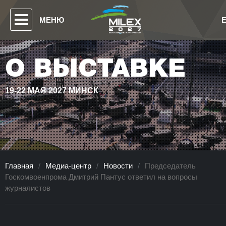
МЕНЮ
О ВЫСТАВКЕ
19-22 МАЯ 2027 МИНСК
Главная
/
Медиа-центр
/
Новости
/
Председатель
Госкомвоенпрома Дмитрий Пантус ответил на вопросы
журналистов