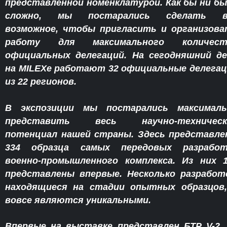
представленной номенклатурой. Как бы ни б
сложно, мы постарались сделать в
возможное, чтобы пригласить и организов
работу для максимального количест
официальных делегаций. На сегодняшний д
на MILEXе работают 32 официальные делега
из 22 регионов.
В экспозиции мы постарались максималь
представить весь научно-техническ
потенциал нашей страны. Здесь представл
334 образца самых передовых разработ
военно-промышленного комплекса. Из них 
представлены впервые. Несколько разработ
находящиеся на стадии опытных образцов,
вовсе являются уникальными.
Впервые на выставке представлен БТР V-2.