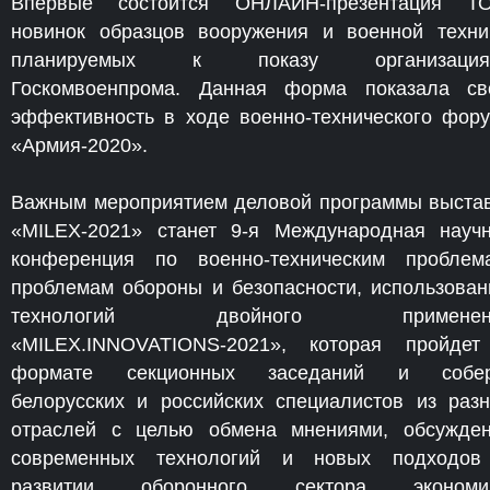
Впервые состоится ОНЛАЙН-презентация ТО
новинок образцов вооружения и военной техни
планируемых к показу организация
Госкомвоенпрома. Данная форма показала с
эффективность в ходе военно-технического фор
«Армия-2020».
Важным мероприятием деловой программы выста
«MILEX-2021» станет 9-я Международная науч
конференция по военно-техническим проблем
проблемам обороны и безопасности, использова
технологий двойного применен
«MILEX.INNOVATIONS-2021», которая пройде
формате секционных заседаний и собер
белорусских и российских специалистов из раз
отраслей с целью обмена мнениями, обсужде
современных технологий и новых подходов
развитии оборонного сектора экономик