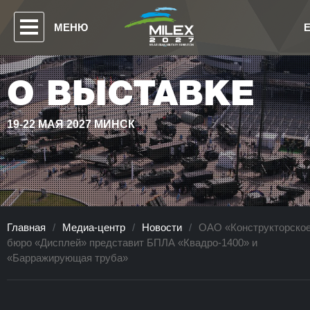
МЕНЮ
О ВЫСТАВКЕ
19-22 МАЯ 2027 МИНСК
Главная
/
Медиа-центр
/
Новости
/
ОАО «Конструкторско
бюро «Дисплей» представит БПЛА «Квадро-1400» и
«Барражирующая труба»