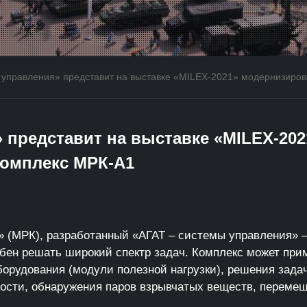
управления» представит на выставке «MILEX-2021» модернизиро
 представит на выставке «MILEX-20
омплекс МРК-А1
 (МРК), разработанный «АГАТ – системы управления» 
ен решать широкий спектр задач. Комплекс может при
борудования (модули полезной нагрузки), решения зада
ости, обнаружения паров взрывчатых веществ, перемеще