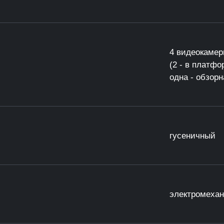
4 видеокамер
(2 - в платф
одна - обзорн
гусеничный
электромехан