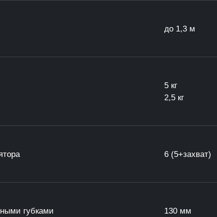
до 1,3 м
5 кг
2,5 кг
ятора
6 (5+захват)
мными губками
130 мм