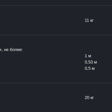
11 кг
, не более:
1 м
0,53 м
0,5 м
20 кг