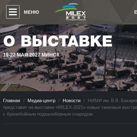
МЕНЮ
О ВЫСТАВКЕ
19-22 МАЯ 2027 МИНСК
Главная
/
Медиа-центр
/
Новости
/
НИМИ им. В.В. Бахире
представит на выставке «MILEX-2021» новые танковые выстр
с бронебойным подкалиберным снарядом