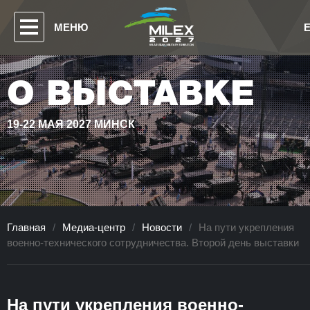
МЕНЮ
О ВЫСТАВКЕ
19-22 МАЯ 2027 МИНСК
Главная
/
Медиа-центр
/
Новости
/
На пути укрепления
военно-технического сотрудничества. Второй день выставки
На пути укрепления военно-