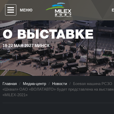
МЕНЮ
О ВЫСТАВКЕ
19-22 МАЯ 2027 МИНСК
Главная
/
Медиа-центр
/
Новости
/
Боевая машина РСЗО
«Шквал» ОАО «ВОЛАТАВТО» будет представлена на выставк
«MILEX-2021»