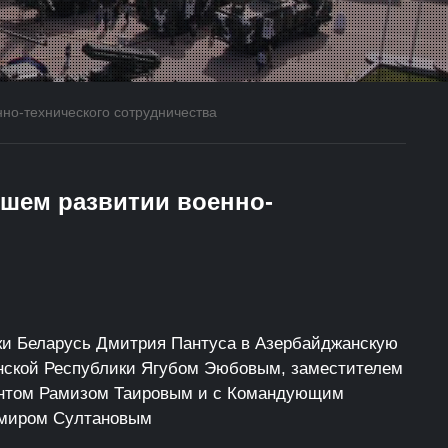
но-технического сотрудничества
йшем развитии военно-
ики Беларусь Дмитрия Пантуса в Азербайджанскую
анской Республики Ягубом Эюбовым, заместителем
антом Рамизом Таировым и с Командующим
амиром Султановым