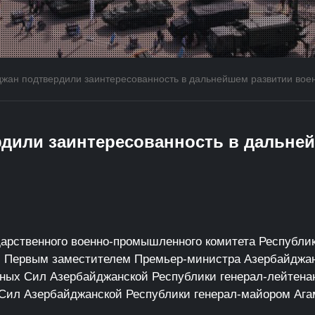
жан подтвердили заинтересованность в дальнейшем развитии воен
рдили заинтересованность в дальне
ударственного военно-промышленного комитета Республ
ы с Первым заместителем Премьер-министра Азербайдж
ых Сил Азербайджанской Республики генерал-лейтен
 Сил Азербайджанской Республики генерал-майором Аг